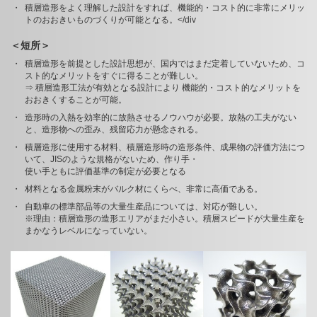
積層造形をよく理解した設計をすれば、機能的・コスト的に非常にメリッ
トのおおきいものづくりが可能となる。</div
＜短所＞
積層造形を前提とした設計思想が、国内ではまだ定着していないため、コ
スト的なメリットをすぐに得ることが難しい。
⇒ 積層造形工法が有効となる設計により 機能的・コスト的なメリットを
おおきくすることが可能。
造形時の入熱を効率的に放熱させるノウハウが必要。放熱の工夫がない
と、造形物への歪み、残留応力が懸念される。
積層造形に使用する材料、積層造形時の造形条件、成果物の評価方法につ
いて、JISのような規格がないため、作り手・
使い手ともに評価基準の制定が必要となる
材料となる金属粉末がバルク材にくらべ、非常に高価である。
自動車の標準部品等の大量生産品については、対応が難しい。
※理由：積層造形の造形エリアがまだ小さい。積層スピードが大量生産を
まかなうレベルになっていない。