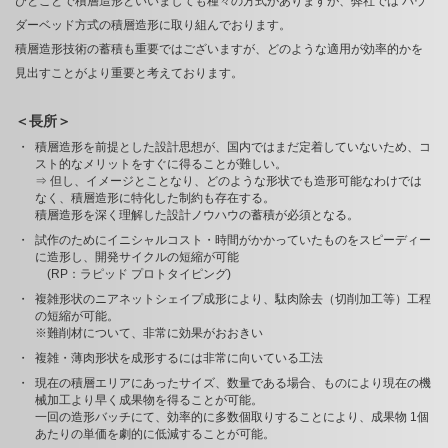
ひとことで積層造形といいましても種々の方式がありますが、弊社では パウ
ダーベッド方式の積層造形に取り組んでおります。
積層造形技術の蓄積も重要ではございますが、どのような適用が効率的かを
見出すことがより重要と考えております。
＜長所＞
積層造形を前提とした設計思想が、国内ではまだ定着していないため、コ
スト的なメリットをすぐに得ることが難しい。
⇒ 但し、イメージとことなり、どのような形状でも造形可能なわけでは
なく、積層造形に特化した制約も存在する。
積層造形を深く理解した設計ノウハウの蓄積が必須となる。
試作のためにイニシャルコスト・時間がかかっていたものをスピーディー
に造形し、開発サイクルの短縮が可能
(RP：ラピッド プロトタイピング)
複雑形状のニアネットシェイプ成形により、駄肉除去（切削加工等）工程
の短縮が可能。
※難削材について、非常に効果がおおきい
複雑・薄肉形状を成形するには非常に向いている工法
現在の積層エリアにあったサイズ、数量である場合、ものにより現在の機
械加工より早く成果物を得ることが可能。
一回の造形バッチにて、効率的に多数個取りすることにより、成果物 1個
あたりの単価を劇的に低減することが可能。