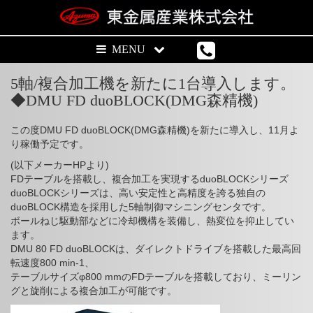
5軸/複合加工機を新たに1台導入します。
◆DMU FD duoBLOCK(DMG森精機)
この度DMU FD duoBLOCK(DMG森精機)を新たに導入し、11月よ
り稼働予定です。
(以下メーカーHPより)
FDテーブルを搭載し、複合加工を実現するduoBLOCKシリーズ
duoBLOCKシリーズは、高い安定性と高精度を誇る独自の
duoBLOCK構造を採用した5軸制御マシニングセンタです。
ボールねじ駆動部などに冷却機構を装備し、熱変位を抑止してい
ます。
DMU 80 FD duoBLOCKは、ダイレクトドライブを搭載した最高回
転速度800 min-1、
テーブルサイズφ800 mmのFDテーブルを搭載しており、ミーリン
グと旋削による複合加工が可能です。