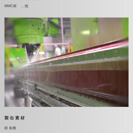
MMC材 …他
製 缶 素 材
鉄 各種