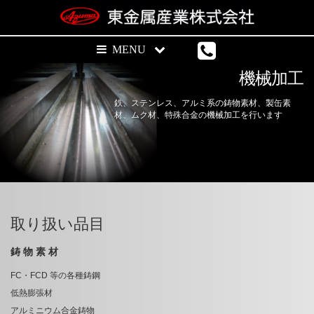
機械加工
鉄、ステンレス、アルミ系の鋳物素材、製缶素
材、ムク材、特殊合金の機械加工を行います
取り扱い品目
鋳 物 素 材
FC・FCD 等の各種鋳鋼
低熱膨張材
アルミニウム合金鋳物