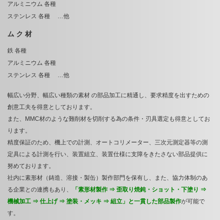
アルミニウム 各種
ステンレス 各種 …他
ム ク 材
鉄 各種
アルミニウム 各種
ステンレス 各種 …他
幅広い分野、幅広い種類の素材 の部品加工に精通し、要求精度を出すための
創意工夫を得意としております。
また、MMC材のような難削材を切削する為の条件・刃具選定も得意としてお
ります。
精度保証のため、機上での計測、オートコリメーター、三次元測定器等の測
定具による計測を行い、装置組立、装置仕様に支障をきたさない部品提供に
努めております。
社内に素形材（鋳造、溶接・製缶）製作部門を保有し、また、協力体制のあ
る企業との連携もあり、
「素形材製作 ⇒ 歪取り焼鈍・ショット・下塗り ⇒
機械加工 ⇒ 仕上げ ⇒ 塗装・メッキ ⇒ 組立」と一貫した部品製作
が可能で
す。