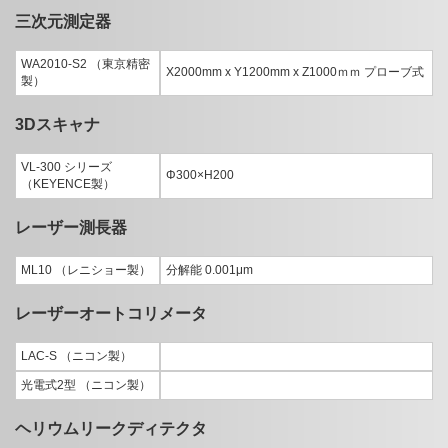
三次元測定器
WA2010-S2 （東京精密
X2000mm x Y1200mm x Z1000ｍｍ プローブ式
製）
3Dスキャナ
VL-300 シリーズ
Φ300×H200
（KEYENCE製）
レーザー測長器
ML10 （レニショー製）
分解能 0.001μm
レーザーオートコリメータ
LAC-S （ニコン製）
光電式2型 （ニコン製）
ヘリウムリークディテクタ