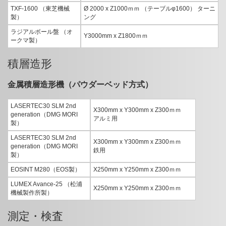
TXF-1600 （東芝機械
Ø 2000 x Z1000ｍｍ （テーブルφ1600） ターニ
製）
ング
ラジアルボール盤 （オ
Y3000mm x Z1800ｍｍ
ークマ製）
積層造形
金属積層造形機（パウダーベッド方式）
LASERTEC30 SLM 2nd
X300mm x Y300mm x Z300ｍｍ
generation（DMG MORI
アルミ用
製）
LASERTEC30 SLM 2nd
X300mm x Y300mm x Z300ｍｍ
generation（DMG MORI
鉄用
製）
EOSINT M280（EOS製）
X250mm x Y250mm x Z300ｍｍ
LUMEX Avance-25 （松浦
X250mm x Y250mm x Z300ｍｍ
機械製作所製）
測定・検査