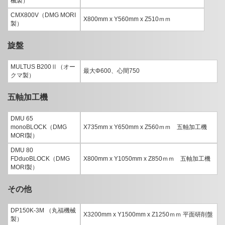
械製）
CMX800V（DMG MORI
X800mm x Y560mm x Z510ｍｍ
製）
旋盤
MULTUS B200Ⅱ（オー
最大Φ600、心間750
クマ製）
五軸加工機
DMU 65
monoBLOCK（DMG
X735mm x Y650mm x Z560ｍｍ 五軸加工機
MORI製）
DMU 80
FDduoBLOCK（DMG
X800mm x Y1050mm x Z850ｍｍ 五軸加工機
MORI製）
その他
DP150K-3M （丸福機械
X3200mm x Y1500mm x Z1250ｍｍ 平面研削盤
製）