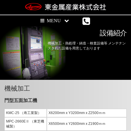
設備紹介
機械加工・熱処理・鋳造・検査設備等 メンテナン
スされた設備を用意しております
機械加工
門型五面加工機
KMC-25 （寿工業製）
X6200mm x Y3200mm x Z2500ｍｍ
MPC-2660EⅡ （東芝機
X6500mm x Y2600mm x Z1900ｍｍ
械製）