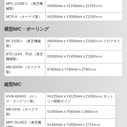
MPC-2140EⅡ （東芝機
X4500mm x Y2100mm x Z1750ｍｍ
械製）
MCR-A （オークマ製）
X4200mm x Y2000mm x Z1350ｍｍ
横型M/C・ボーリング
BF-150BⅡ （東芝機械
X9000mm x Y3500mm x Z1000ｍｍ フロアタイ
製）
プ
BTD-110H．R16 （東芝
X2000mm x Y1450mm x Z1500ｍｍ
機械製）
MB-5000H （オークマ
X760mm x Y760mm x Z760ｍｍ
製）
縦型M/C
HVM-40/40G （ホン
X4125mm x Y4125mm x Z1000ｍｍ ガント
マ・マシナリー製）
リー駆動タイプ
MB-56VA （オークマ
X1050mm x Y560mm x Z460ｍｍ
製）
MPF-2614ES （東芝機
X1400mm x Y2600mm x Z715ｍｍ