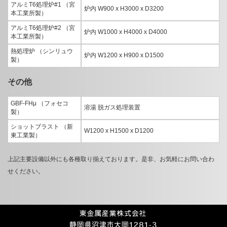
アルミT6処理炉#1 （宮
炉内 W900 x H3000 x D3200
本工業所製）
アルミT6処理炉#2 （宮
炉内 W1000 x H4000 x D4000
本工業所製）
熱処理炉 （シンリュウ
炉内 W1200 x H900 x D1500
製）
その他
GBF-FHμ （フォセコ
溶湯 脱ガス処理装置
製）
ショットブラスト （新
W1200 x H1500 x D1200
東工業製）
上記主要設備以外にも各種取り揃えております。是非、お気軽にお問い合わ
せください。